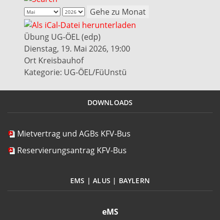
Gehe zu Monat
Übung UG-ÖEL (edp)
Dienstag, 19. Mai 2026, 19:00
Ort
Kreisbauhof
Kategorie: UG-ÖEL/FüUnstü
DOWNLOADS
Mietvertrag und AGBs KFV-Bus
Reservierungsantrag KFV-Bus
EMS | ALUS | BAYLERN
eMS