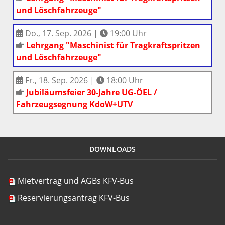
und Löschfahrzeuge"
Do., 17. Sep. 2026
|
19:00
Uhr
Lehrgang "Maschinist für Tragkraftspritzen
und Löschfahrzeuge"
Fr., 18. Sep. 2026
|
18:00
Uhr
Jubiläumsfeier 30-Jahre UG-ÖEL /
Fahrzeugsegnung KdoW+UTV
DOWNLOADS
Mietvertrag und AGBs KFV-Bus
Reservierungsantrag KFV-Bus